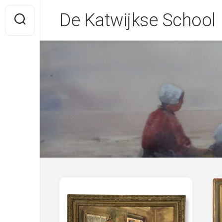
Skip
De Katwijkse School
to
content