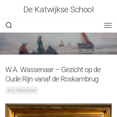
Skip
De Katwijkse School
to
content
W.A. Wassenaar – Gezicht op de
Oude Rijn vanaf de Roskambrug
W.A. Wassenaar