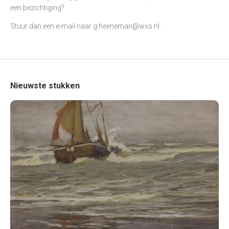
een bezichtiging?
Stuur dan een e-mail naar
g.heeneman@wxs.nl
.
Nieuwste stukken