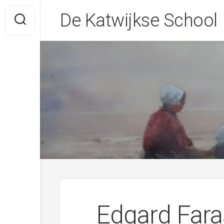
Skip
De Katwijkse School
to
content
Edgard Fara