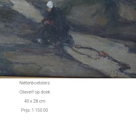
Nettenboetsters
Olieverf op doek
40 x 28 cm
Prijs: 1.150.00