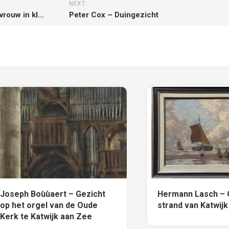
NEXT
Charles P. Gruppe – Katwijkse vrouw in klederdracht
Peter Cox – Duingezicht
Joseph Boùùaert – Gezicht
Hermann Lasch – 
op het orgel van de Oude
strand van Katwij
Kerk te Katwijk aan Zee