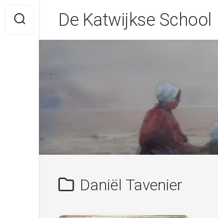
Skip
De Katwijkse School
to
content
Daniël Tavenier