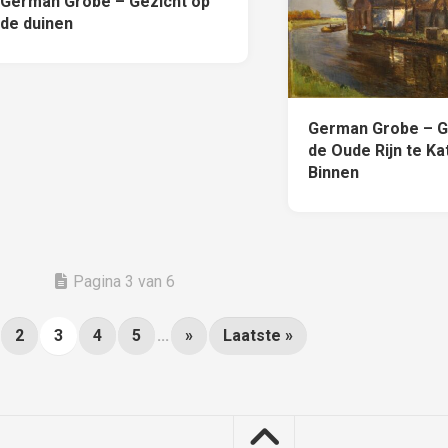
German Grobe – Gezicht op
de duinen
German Grobe – G
de Oude Rijn te Ka
Binnen
Pagina 3 van 6
2
3
4
5
...
»
Laatste »