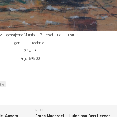
 Morgenstjerne Munthe – Bomschuit op het strand
gemengde techniek
27 x 59
Prijs: 695.00
the
NEXT
le, Anvers
Frans Masereel – Hulde aan Bert Leysen