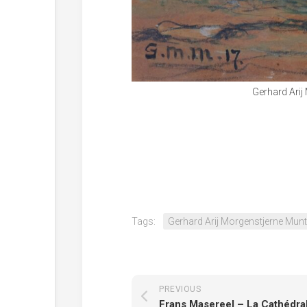
Gerhard Arij
Tags:
Gerhard Arij Morgenstjerne Mun
PREVIOUS
Frans Masereel – La Cathédra