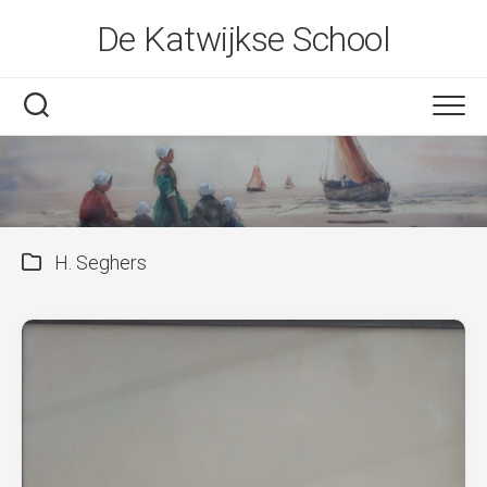
Skip
De Katwijkse School
to
content
H. Seghers