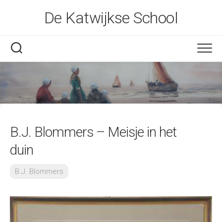
Skip
De Katwijkse School
to
content
B.J. Blommers – Meisje in het
duin
B.J. Blommers